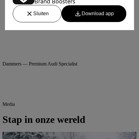
Dammers — Premium Audi Specialist
Media
Stap in onze
wereld